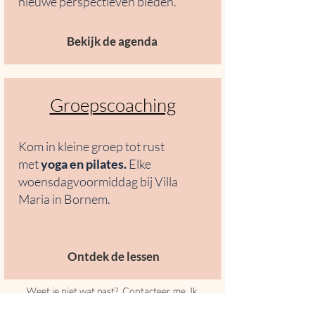
nieuwe perspectieven bieden.
Bekijk de agenda
Groepscoaching
Kom in kleine groep tot rust
met
yoga en pilates
.
Elke
woensdagvoormiddag bij Villa
Maria in
Bornem.
Ontdek de lessen
Weet je niet wat past?
Contacteer me
. Ik
luister mee naar wat jij nodig hebt.