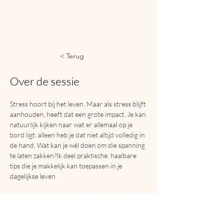
< Terug
Over de sessie
Stress hoort bij het leven. Maar als stress blijft 
aanhouden, heeft dat een grote impact. Je kan 
natuurlijk kijken naar wat er allemaal op je 
bord ligt, alleen heb je dat niet altijd volledig in 
de hand. Wat kan je wél doen om die spanning 
te laten zakken?Ik deel praktische, haalbare 
tips die je makkelijk kan toepassen in je 
dagelijkse leven
Kristien Smet |
Cauwerburg 304 | 9140 Temse |
+32 476
60 00 31 |
kristien@organice.be |
BE
0712.771.737