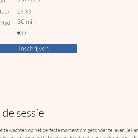
um
tuur
19:30
30 min
rtijd
€ 0
s
Inschrijven
 de sessie
et te wachten op hét perfecte moment om gezonder te leven, je kan
lissen om opnieuw te beginnen. In dit webinar ontdek je hoe je k