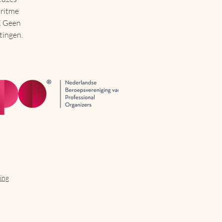
 ritme 
. Geen 
tingen. 
ing