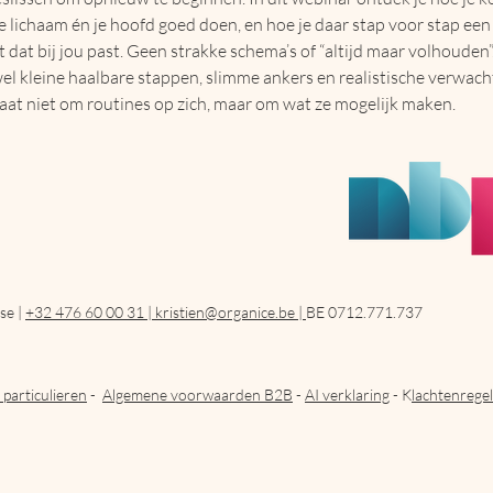
e lichaam én je hoofd goed doen, en hoe je daar stap voor stap een
dat bij jou past. Geen strakke schema’s of “altijd maar volhouden”
wel kleine haalbare stappen, slimme ankers en realistische verwach
aat niet om routines op zich, maar om wat ze mogelijk maken.
se |
+32 476 60 00 31 |
kristien@organice.be |
BE 0712.771.737
particulieren
-
Algemene voorwaarden B2B
-
AI verklaring
- K
lachtenregel