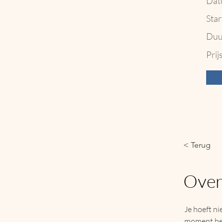
Dat
Star
Duu
Prij
< Terug
Over
Je hoeft ni
moment bes