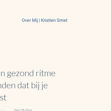
s
Over Mij | Kristien Smet
n gezond ritme
nden dat bij je
st
29/7/26